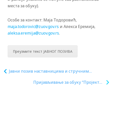
места за обуку).
Особе за контакт: Маја Тодоровић,
maja.todorovic@zuov.gov.rs
и Алекса Еремија,
aleksa.eremija@zuov.gov.rs
.
Преузмите текст ЈАВНОГ ПОЗИВА
Јавни позив наставницима и стручним
сарадницима основних и средњих школа да се
Пријављивање за обуку “Пројектна
пријаве за похађање бесплатних онлајн обука
настава” је завршено