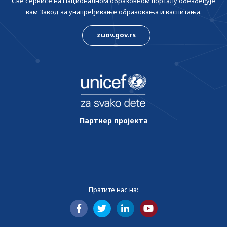
Све сервисе на Националном образовном порталу обезбеђује
вам Завод за унапређивање образовања и васпитања.
zuov.gov.rs
Партнер пројекта
Пратите нас на: