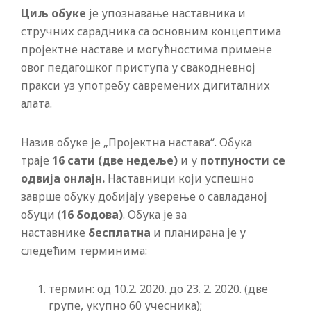
Циљ обуке
је упознавање наставника и
стручних сарадника са основним концептима
пројектне наставе и могућностима примене
овог педагошког приступа у свакодневној
пракси уз употребу савремених дигиталних
алата.
Назив обуке је „Пројектна настава“. Обука
траје
16 сати (две недеље)
и у
потпуности се
одвија онлајн.
Наставници који успешно
заврше обуку добијају уверење о савладаној
обуци (
16 бодова)
. Обука је за
наставнике
бесплатна
и планирана је у
следећим терминима:
термин: од 10.2. 2020. до 23. 2. 2020. (две
групе, укупно 60 учесника);