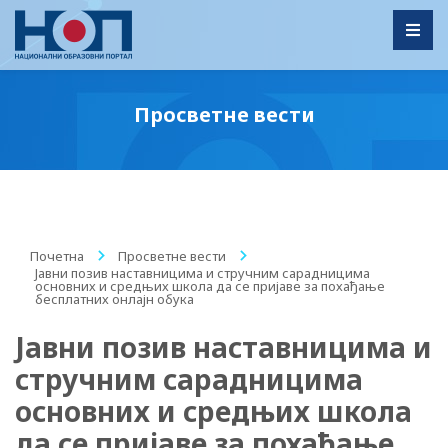
Toggl
Просветне вести
Почетна
/
Просветне вести
/
Јавни позив наставницима и стручним сарадницима
основних и средњих школа да се пријаве за похађање
бесплатних онлајн обука
Јавни позив наставницима и
стручним сарадницима
основних и средњих школа
да се пријаве за похађање