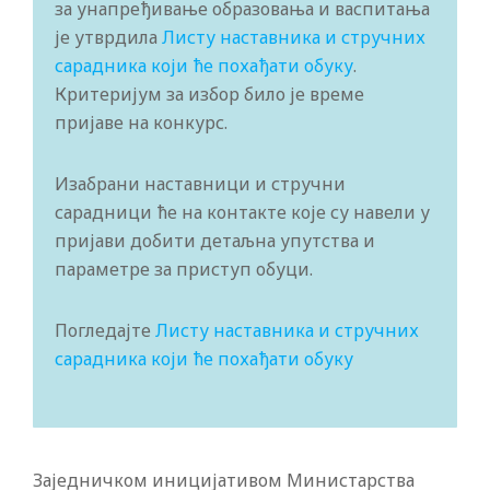
за унапређивање образовања и васпитања
је утврдила
Листу наставника и стручних
сарадника који ће похађати обуку
.
Критеријум за избор било је време
пријаве на конкурс.
Изабрани наставници и стручни
сарадници ће на контакте које су навели у
пријави добити детаљна упутства и
параметре за приступ обуци.
Погледајте
Листу наставника и стручних
сарадника који ће похађати обуку
Заједничком иницијативом Министарства