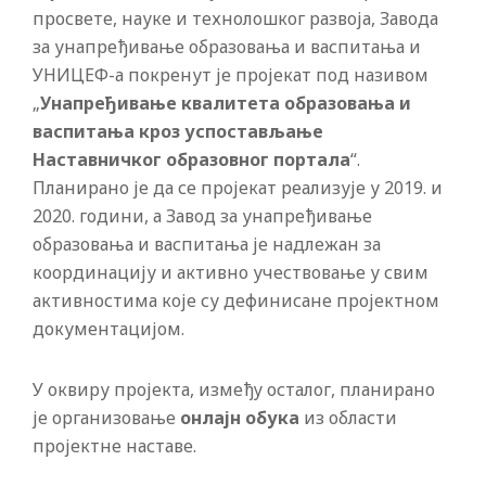
просвете, науке и технолошког развоја, Завода
за унапређивање образовања и васпитања и
УНИЦЕФ-а покренут је пројекат под називом
„
Унапређивање квалитета образовања и
васпитања кроз успостављање
Наставничког образовног портала
“.
Планирано је да се пројекат реализује у 2019. и
2020. години, а Завод за унапређивање
образовања и васпитања је надлежан за
координацију и активно учествовање у свим
активностима које су дефинисане пројектном
документацијом.
У оквиру пројекта, између осталог, планирано
је организовање
онлајн обука
из области
пројектне наставе.