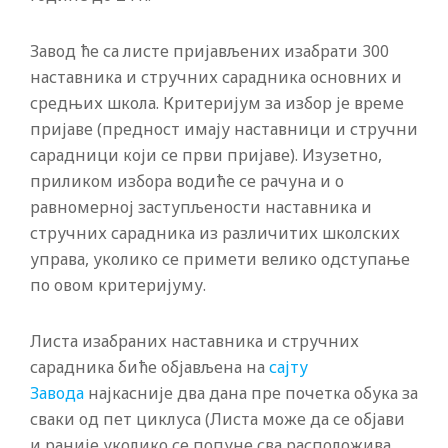
Завод ће са листе пријављених изабрати 300
наставника и стручних сарадника основних и
средњих школа. Критеријум за избор је време
пријаве (предност имају наставници и стручни
сарадници који се први пријаве). Изузетно,
приликом избора водиће се рачуна и о
равномерној заступљености наставника и
стручних сарадника из различитих школских
управа, уколико се примети велико одступање
по овом критеријуму.
Листа изабраних наставника и стручних
сарадника биће објављена на
сајту
Завода
најкасније два дана пре почетка обука за
сваки од пет циклуса (Листа може да се објави
и раније уколико се попуне сва расположива