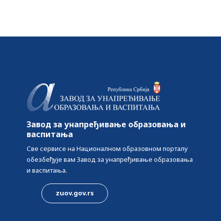
Завод за унапређивање образовања и
васпитања
Све сервисе на Националном образовном порталу
обезбеђује вам Завод за унапређивање образовања
и васпитања.
zuov.gov.rs