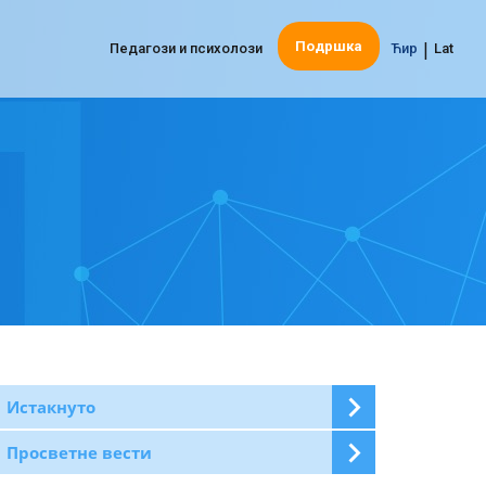
|
Подршка
Педагози и психолози
Ћир
Lat
Истакнуто
Просветне вести