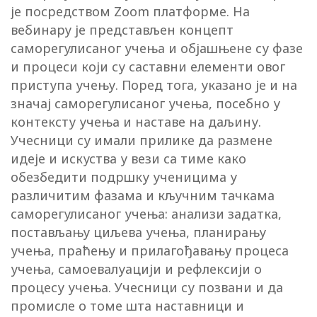
је посредством Zoom платформе. На
вебинару је представљен концепт
саморегулисаног учења и објашњене су фазе
и процеси који су саставни елементи овог
приступа учењу. Поред тога, указано је и на
значај саморегулисаног учења, посебно у
контексту учења и наставе на даљину.
Учесници су имали прилике да размене
идеје и искуства у вези са тиме како
обезбедити подршку ученицима у
различитим фазама и кључним тачкама
саморегулисаног учења: анализи задатка,
постављању циљева учења, планирању
учења, праћењу и прилагођавању процеса
учења, самоевалуацији и рефлексији о
процесу учења. Учесници су позвани и да
промисле о томе шта наставници и