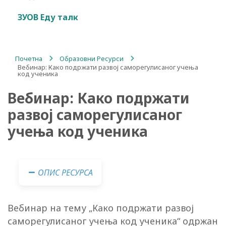
ЗУОВ Еду талк
Почетна
/
Образовни Ресурси
/
Вебинар: Како подржати развој саморегулисаног учења
код ученика
Вебинар: Како подржати
развој саморегулисаног
учења код ученика
ОПИС РЕСУРСА
Вебинар на тему „Како подржати развој
саморегулисаног учења код ученика“ одржан