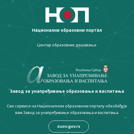
Национални образовни портал
Центар образовних дешавања.
Завод за унапређивање образовања и васпитања
Све сервисе на Националном образовном порталу обезбеђује
вам Завод за унапређивање образовања и васпитања.
zuov.gov.rs