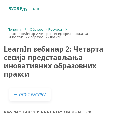
ЗУОВ Еду талк
Почетна
/
Образовни Ресурси
/
LearnIn вебинар 2: Четврта сесија представљања
иновативних образовних пракси
LearnIn вебинар 2: Четврта
сесија представљања
иновативних образовних
пракси
ОПИС РЕСУРСА
Као део LearnIn иницијативе УНИЦЕФ